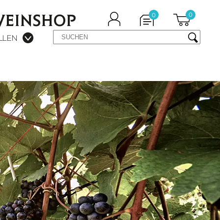
WEINSHOP
0
0
LLEN