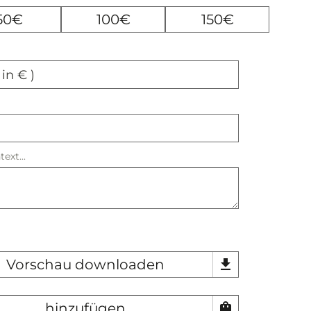
50€
100€
150€
 in € )
ext...
Vorschau downloaden
download
hinzufügen
shopping_bag