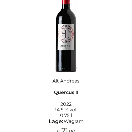
Alt Andreas
Quercus II
2022
14.5 % vol.
0.75 l
Lage:
Wagram
21
€
,00