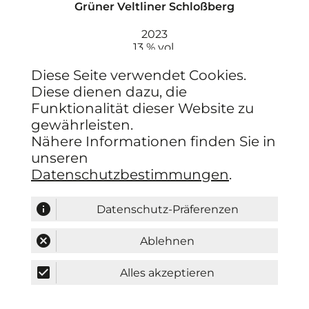
Grüner Veltliner Schloßberg
2023
13 % vol.
0.75 l
Lage:
Diese Seite verwendet Cookies.
Schloßberg Wagram DAC
Diese dienen dazu, die
12
€
,00
Funktionalität dieser Website zu
MERKEN
gewährleisten.
Nähere Informationen finden Sie in
IN DEN WARENKORB
unseren
Datenschutzbestimmungen
.
info
Datenschutz-Präferenzen
cancel
Ablehnen
check_box
Alles akzeptieren