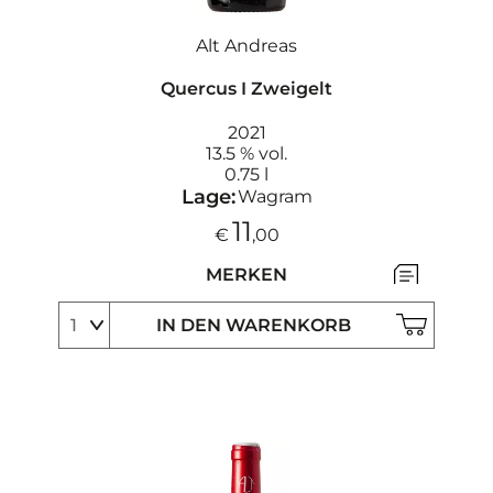
Alt Andreas
Quercus I Zweigelt
2021
13.5 % vol.
0.75 l
Lage:
Wagram
11
€
,00
MERKEN
IN DEN WARENKORB