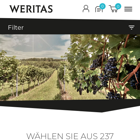
WERITAS
0
0
Filter
filter_list
WÄHLEN SIE AUS
237