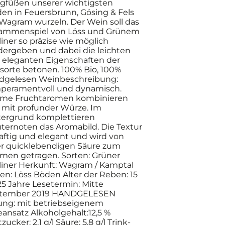
gfüßen unserer wichtigsten
den in Feuersbrunn, Gösing & Fels
Wagram wurzeln. Der Wein soll das
ammenspiel von Löss und Grünem
liner so präzise wie möglich
dergeben und dabei die leichten
 eleganten Eigenschaften der
sorte betonen. 100% Bio, 100%
dgelesen Weinbeschreibung:
peramentvoll und dynamisch.
me Fruchtaromen kombinieren
h mit profunder Würze. Im
tergrund komplettieren
uternoten das Aromabild. Die Textur
saftig und elegant und wird von
er quicklebendigen Säure zum
men getragen. Sorten: Grüner
tliner Herkunft: Wagram / Kamptal
en: Löss Böden Alter der Reben: 15
25 Jahre Lesetermin: Mitte
tember 2019 HANDGELESEN
ung: mit betriebseigenem
ansatz Alkoholgehalt:12,5 %
zucker: 2,1 g/l Säure: 5,8 g/l Trink-