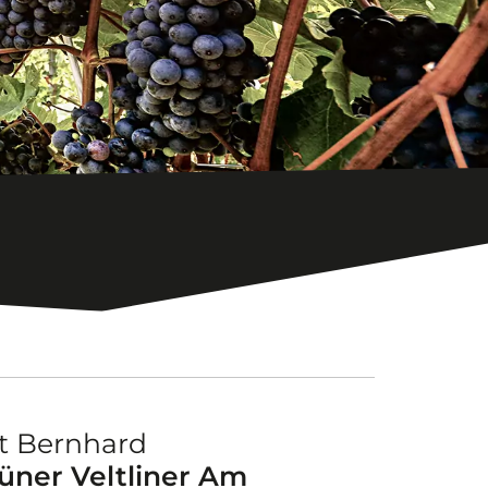
t Bernhard
üner Veltliner Am