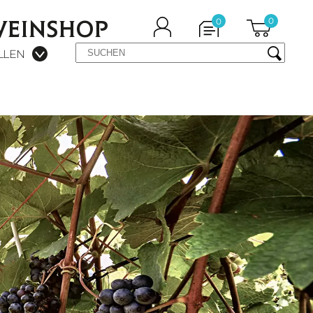
WEINSHOP
0
0
LLEN