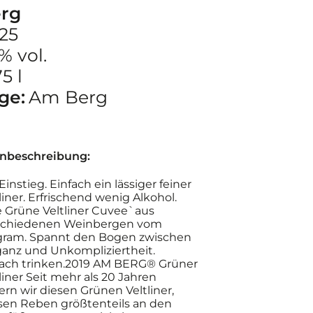
rg
25
 % vol.
5 l
ge:
Am Berg
nbeschreibung:
Einstieg. Einfach ein lässiger feiner
liner. Erfrischend wenig Alkohol.
e Grüne Veltliner Cuvee`aus
schiedenen Weinbergen vom
ram. Spannt den Bogen zwischen
ganz und Unkompliziertheit.
fach trinken.2019 AM BERG® Grüner
liner Seit mehr als 20 Jahren
ern wir diesen Grünen Veltliner,
sen Reben größtenteils an den