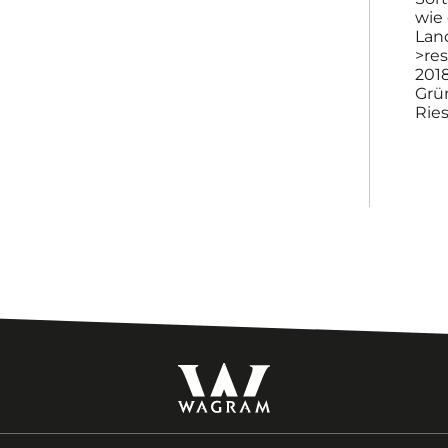
wie
Land
>re
2018
Grün
Rie