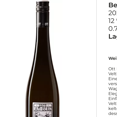
Be
20
12
0.7
La
Wei
Ott 
Velt
Ein
ver
Wag
Ele
Ein
Velt
kelt
des