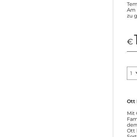
Temp
Am 
zu 
€
Ott
Mit 
Fam
dem
Ott 
Sor