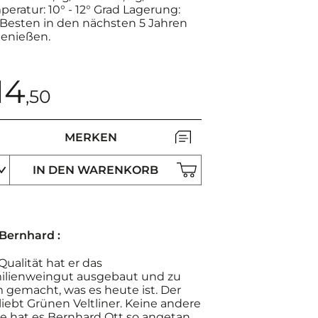
eratur: 10° - 12° Grad Lagerung:
Besten in den nächsten 5 Jahren
genießen.
14
,50
MERKEN
IN DEN WARENKORB
 Bernhard :
Qualität hat er das
ilienweingut ausgebaut und zu
 gemacht, was es heute ist. Der
liebt Grünen Veltliner. Keine andere
te hat es Bernhard Ott so angetan