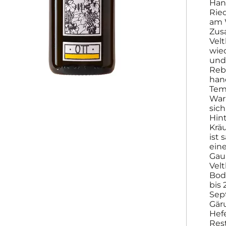
Han
Rie
am 
Zus
Velt
wie
und
Reb
han
Tem
War
sic
Hin
Krä
ist 
ein
Gau
Vel
Bod
bis 
Sep
Gär
Hefe
Rest